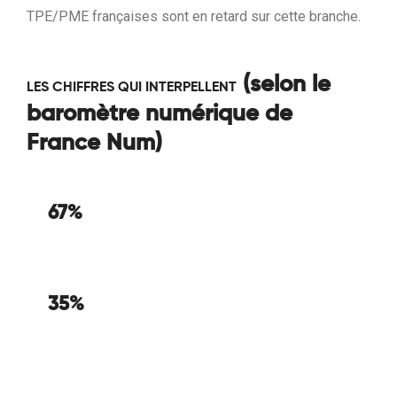
TPE/PME françaises sont en retard sur cette branche.
(selon le
LES CHIFFRES QUI INTERPELLENT
baromètre numérique de
France Num)
67%
des entreprises possèdent un site web
35%
ont mis en place une présence sur les réseaux
sociaux