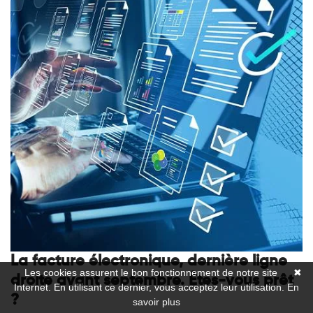
La facture électronique, dernière ligne
Les cookies assurent le bon fonctionnement de notre site
✖
droite avant septembre. Êtes-vous prêt
Internet. En utilisant ce dernier, vous acceptez leur utilisation.
En
?
savoir plus