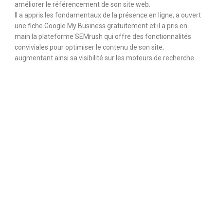
améliorer le référencement de son site web.
Il a appris les fondamentaux de la présence en ligne, a ouvert
une fiche Google My Business gratuitement et il a pris en
main la plateforme SEMrush qui offre des fonctionnalités
conviviales pour optimiser le contenu de son site,
augmentant ainsi sa visibilité sur les moteurs de recherche.
Une amélioration du référencement peut
augmenter le trafic naturel d'un site web
de manière significative. Selon HubSpot,
les sites figurant en première page des
résultats de recherche génèrent environ
75% du trafic total.