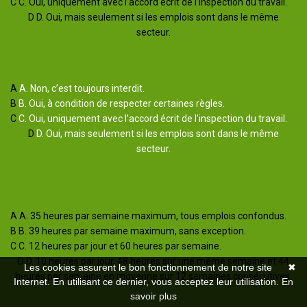
C
C. Oui, uniquement avec l’accord écrit de l’inspection du travail.
D
D. Oui, mais seulement si les emplois sont dans le même
secteur.
Valider
Mauvaise reponse
Bonne reponse
A
A. Non, c’est toujours interdit.
B
B. Oui, à condition de respecter certaines règles.
C
C. Oui, uniquement avec l’accord écrit de l’inspection du travail.
D
D. Oui, mais seulement si les emplois sont dans le même
secteur.
Afficher l'explication
Question suivante
A
A. 35 heures par semaine maximum, tous emplois confondus.
B
B. 39 heures par semaine maximum, sans exception.
C
C. 12 heures par jour et 60 heures par semaine.
D
D. 10 heures par jour, 48 heures sur une même semaine et 44
Les cookies assurent le bon fonctionnement de notre site
✖
heures par semaine en moyenne sur 12 semaines consécutives.
Internet. En utilisant ce dernier, vous acceptez leur utilisation.
En
Valider
savoir plus