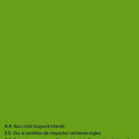
Quiz rh & vous
Un quiz par mois pour tester vos
connaissances et booster vos
compétences RH sans pression !
QUESTION
1
/ 6
Un salarié peut-il cumuler plusieurs emplois ?
A
A. Non, c’est toujours interdit.
B
B. Oui, à condition de respecter certaines règles.