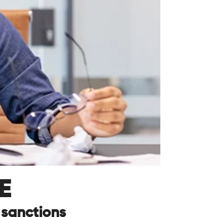
E
 sanctions