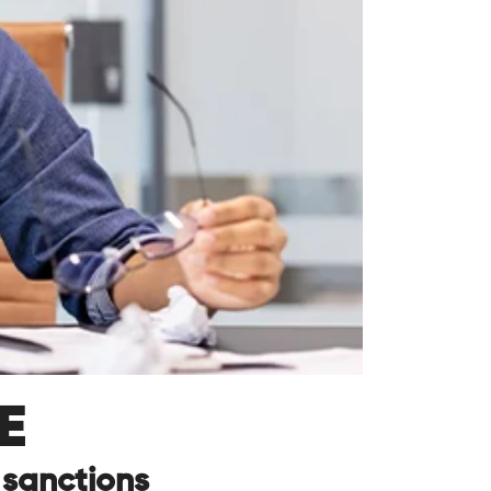
E
 sanctions