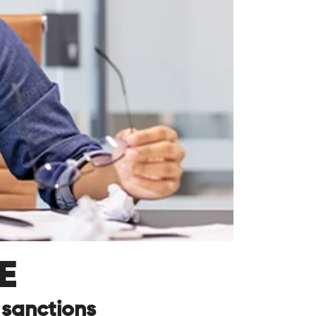
E
 sanctions