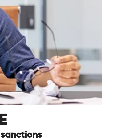
E
 sanctions