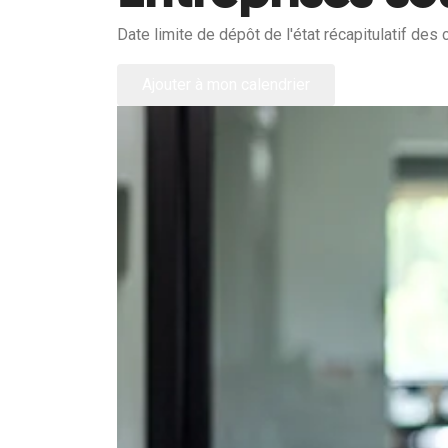
Date limite de dépôt de l'état récapitulatif de
Ajouter à mon calendrier